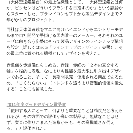
（天体望遠鏡架台）の最上位機種として、「天体望遠鏡とは何
か、ビクセンはどういうブランドを目指すのか」という議論か
らスタートした、ブランドコンセプトから製品デザインまで２
年がかりのプロジェクト。
同社は天体望遠鏡をマニア向けハイエンドからエントリーモデ
ルまで自社開発で手掛ける国内唯一のメーカー。それぞれのユ
ーザに向き合う姿勢にそって製品デザインのラインナップ構想
を設定（詳しくは
note「ラインナップのデザイン」
参照）、そ
の最上位に置かれる機種としてデザインを考えた。
赤道儀を赤道儀たらしめる、赤緯・赤経の「２本の直交する
軸」を端的に表現。なによりも性能を最大限に引き出すデザイ
ンであること、そして、長期間販売・使用される商品であるた
め、「古くならない」（トレンドを追うより普遍的価値を優先
する）ことにも留意した。
2
011年度グッドデザイン賞受賞
「使用する人にとって、何よりも重要なことは精度だと考えら
れるが、その方面での評価が高い本製品は、無駄なことはせ
ず、実直に作りこまれた造形からも、その高機能さが伺え
る。」と評価された。